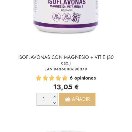
ISOFLAVONAS CON MAGNESIO + VIT.E (30
cap.)
EAN 8436000680379
6 opiniones
13,05 €
AÑADIR