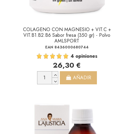
COLAGENO CON MAGNESIO + VIT.C +
VIT.B1.B2.B6 Sabor fresa (350 gr) - Polvo
AMLSPORT
EAN 8436000680744
4 opiniones
26,30 €
AÑADIR