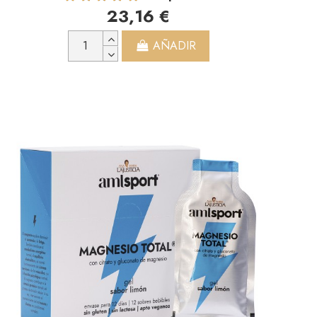
23,16 €
AÑADIR