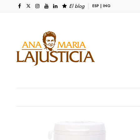
El blog
ESP
|
ING