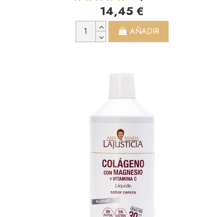
14,45 €
AÑADIR