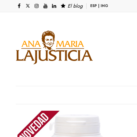
El blog
ESP
|
ING