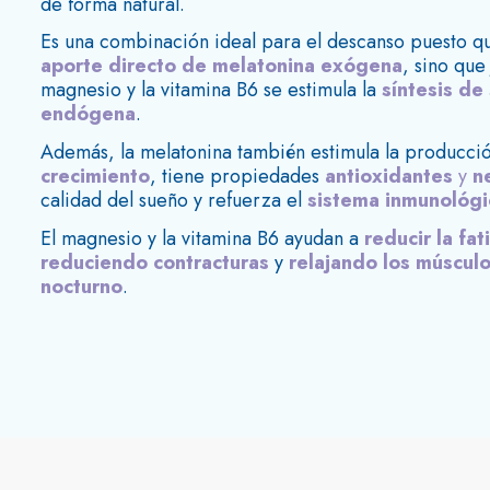
de forma natural.
Es una combinación ideal para el descanso puesto qu
aporte directo de melatonina exógena
, sino que 
magnesio y la vitamina B6 se estimula la
síntesis de
endógena
.
Además, la melatonina también estimula la producci
crecimiento
, tiene propiedades
antioxidantes
y
n
calidad del sueño y refuerza el
sistema inmunológi
El magnesio y la vitamina B6 ayudan a
reducir la fat
reduciendo contracturas
y
relajando los múscul
nocturno
.