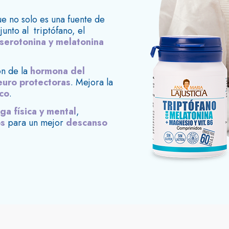
e no solo es una fuente de
junto al triptófano, el
 serotonina y melatonina
ón de la
hormona del
euro protectoras
. Mejora la
co
.
iga física y mental
,
os
para un mejor
descanso