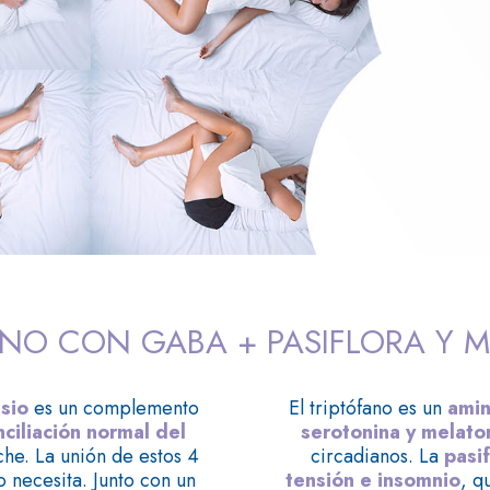
ANO CON GABA + PASIFLORA Y 
sio
es un complemento
El triptófano es un
amin
nciliación normal del
serotonina y melato
he. La unión de estos 4
circadianos. La
pasif
 necesita. Junto con un
tensión e insomnio
, q