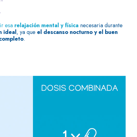
A
ir esa
relajación mental y física
necesaria durante
n ideal
, ya que
el descanso nocturno y el buen
 completo
.