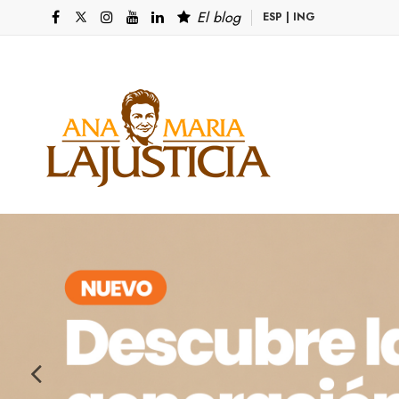
El blog
ESP
|
ING