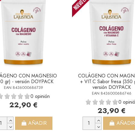
ÁGENO CON MAGNESIO
COLÁGENO CON MAGN
50 gr) - versión DOYPACK
+ VIT.C Sabor fresa (350 g
versión DOYPACK
EAN 8436000686739
EAN 8436000686746
0 opinión
0 opini
22,90 €
23,90 €
AÑADIR
AÑADIR