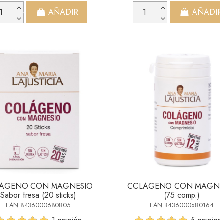
AÑADIR
AÑADI
AGENO CON MAGNESIO
COLAGENO CON MAGN
Sabor fresa (20 sticks)
(75 comp.)
EAN 8436000680805
EAN 8436000680164
1 opinión
5 opinio