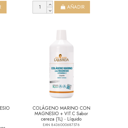
R
AÑADIR
ESIO
COLÁGENO MARINO CON
MAGNESIO + VIT.C Sabor
cereza (1L) - Líquido
EAN 8436000687576
nes