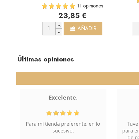
11 opiniones
23,85 €
AÑADIR
Últimas opiniones
Dificultad
Comp
mag
lo
Tuve una pequeña dificultad
para entrar en el punto 4, forma
de pago, por lo demás bien.