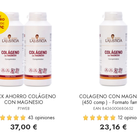
CK AHORRO COLÁGENO
COLAGENO CON MAGN
CON MAGNESIO
(450 comp.) - Formato fami
P1WEB
EAN 8436000680652
43 opiniones
12 opini
37,00 €
23,16 €