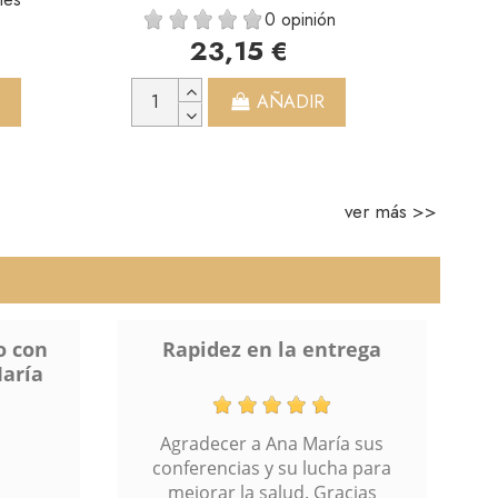
0 opinión
23,15 €
AÑADIR
ver más >>
rega
Rápido y eficaz
a sus
El pedido llegó muy rápido. Ya
a para
he pedido más cosas para mi
cias
madre.