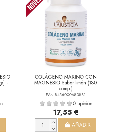
ESIO
COLÁGENO MARINO CON
r) -
MAGNESIO Sabor limón (180
comp.)
EAN 8436000680881
ón
0 opinión
17,55 €
AÑADIR