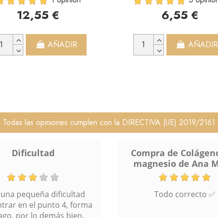
12,55 €
6,55 €
AÑADIR
AÑADIR
Todas las opiniones cumplen con la DIRECTIVA (UE) 2019/2161
ra de Colágeno con
Rapidez en la ent
nesio de Ana María
Todo correcto ✅
Agradecer a Ana Marí
conferencias y su luch
mejorar la salud. Gra