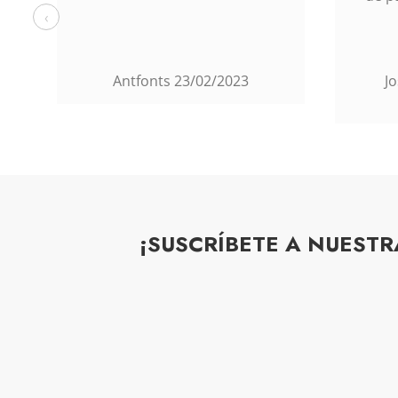
‹
José Manuel Pérez Juri
Co
23/02/2023
¡SUSCRÍBETE A NUEST