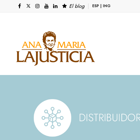
El blog
ESP
|
ING