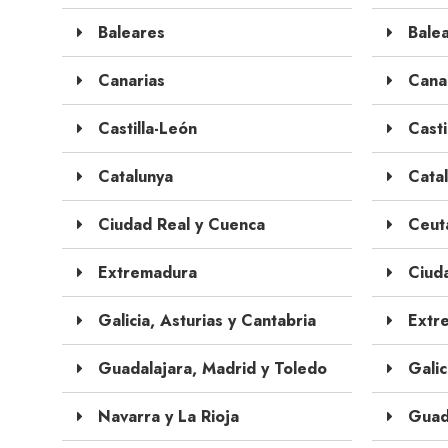
Baleares
Balea
Canarias
Canar
Castilla-León
Casti
Catalunya
Catal
Ciudad Real y Cuenca
Ceuta
Extremadura
Ciuda
Galicia, Asturias y Cantabria
Extr
Guadalajara, Madrid y Toledo
Galic
Navarra y La Rioja
Guada