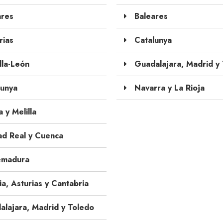
res
Baleares
ias
Catalunya
lla-León
Guadalajara, Madrid y
unya
Navarra y La Rioja
 y Melilla
d Real y Cuenca
emadura
ia, Asturias y Cantabria
lajara, Madrid y Toledo