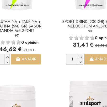
LUTAMINA + TAURINA +
SPORT DRINK (900 GR)
ATINA (590 GR) SABOR
MELOCOTON AMLSP
SANDIA AMLSPORT
98
97
0 opin
0 opinión
31,41 €
34,90 
46,62 €
51,80 €
AÑADIR
AÑAD