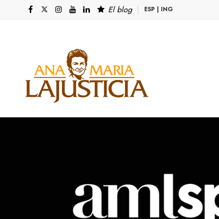
El blog
ESP
|
ING