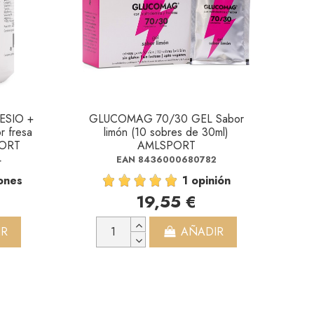
SIO +
GLUCOMAG 70/30 GEL Sabor
r fresa
limón (10 sobres de 30ml)
PORT
AMLSPORT
4
EAN 8436000680782
ones
1 opinión
19,55 €
IR
AÑADIR