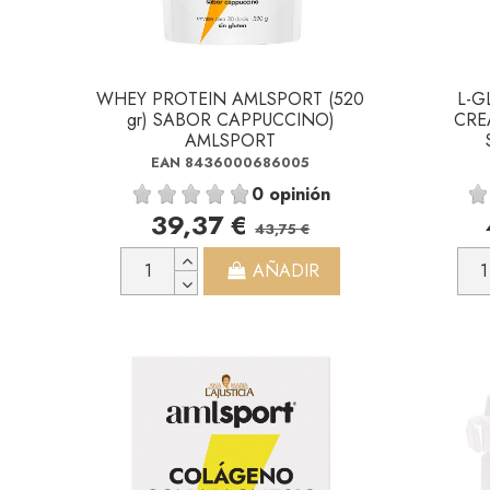
WHEY PROTEIN AMLSPORT (520
L-G
gr) SABOR CAPPUCCINO)
CRE
AMLSPORT
EAN 8436000686005
0 opinión
39,37 €
43,75 €
AÑADIR