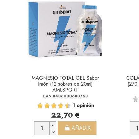
MAGNESIO TOTAL GEL Sabor
COL
limón (12 sobres de 20ml)
(270
AMLSPORT
EAN 8436000680768
1 opinión
22,70 €
AÑADIR