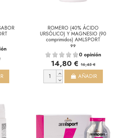
 SABOR
ROMERO (40% ÁCIDO
ORT
URSÓLICO) Y MAGNESIO (90
comprimidos) AMLSPORT
99
ión
0 opinión
€
14,80 €
16,45 €
IR
AÑADIR