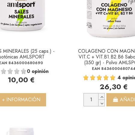
 MINERALES (25 caps.) -
COLAGENO CON MAGNE
Isotónicas AMLSPORT
VIT.C + VIT.B1.B2.B6 Sabo
(350 gr) - Polvo AMLS
EAN 8436000680690
EAN 843600068074
0 opinión
4 opini
10,00 €
26,30 €
+ INFORMACIÓN
AÑAD